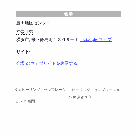
会場
豊田地区センター
神奈川県
横浜市
,
栄区飯島町１３６８ー１
+ Google マップ
サイト:
会場 のウェブサイトを表示する
ヒーリング・セレブレーシ
ヒーリング・セレブレーショ
イベント ナビゲーション
ン in 京都
ョン in 福岡