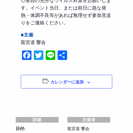
◎各自の充分なウイルス対策をお願いしま
す。イベント当日、または前日に急な発
熱・体調不良等があれば無理せず参加見送
りをご連絡ください。
■主催
龍宮道 響会
Facebook
Twitter
Line
共
有
カレンダーに追加
詳細
主催者
日付:
龍宮道 響会