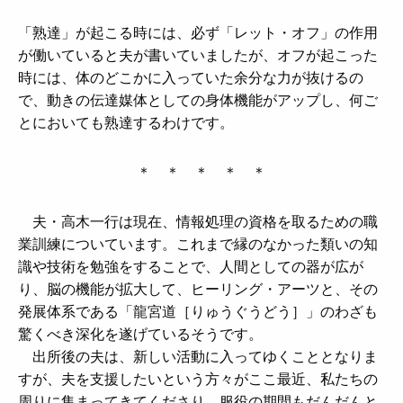
「熟達」が起こる時には、必ず「レット・オフ」の作用
が働いていると夫が書いていましたが、オフが起こった
時には、体のどこかに入っていた余分な力が抜けるの
で、動きの伝達媒体としての身体機能がアップし、何ご
とにおいても熟達するわけです。
＊ ＊ ＊ ＊ ＊
夫・高木一行は現在、情報処理の資格を取るための職
業訓練についています。これまで縁のなかった類いの知
識や技術を勉強をすることで、人間としての器が広が
り、脳の機能が拡大して、ヒーリング・アーツと、その
発展体系である「龍宮道［りゅうぐうどう］」のわざも
驚くべき深化を遂げているそうです。
出所後の夫は、新しい活動に入ってゆくこととなりま
すが、夫を支援したいという方々がここ最近、私たちの
周りに集まってきてくださり、服役の期間もだんだんと