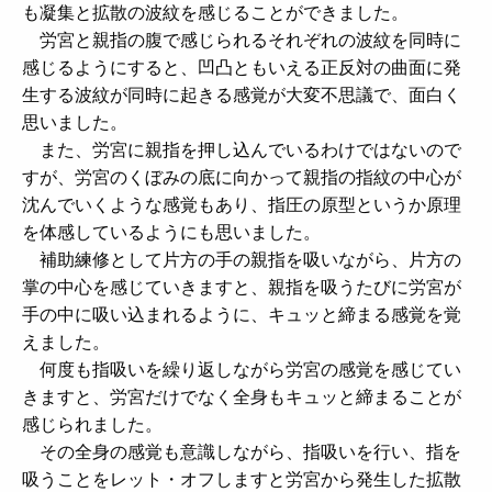
も凝集と拡散の波紋を感じることができました。
労宮と親指の腹で感じられるそれぞれの波紋を同時に
感じるようにすると、凹凸ともいえる正反対の曲面に発
生する波紋が同時に起きる感覚が大変不思議で、面白く
思いました。
また、労宮に親指を押し込んでいるわけではないので
すが、労宮のくぼみの底に向かって親指の指紋の中心が
沈んでいくような感覚もあり、指圧の原型というか原理
を体感しているようにも思いました。
補助練修として片方の手の親指を吸いながら、片方の
掌の中心を感じていきますと、親指を吸うたびに労宮が
手の中に吸い込まれるように、キュッと締まる感覚を覚
えました。
何度も指吸いを繰り返しながら労宮の感覚を感じてい
きますと、労宮だけでなく全身もキュッと締まることが
感じられました。
その全身の感覚も意識しながら、指吸いを行い、指を
吸うことをレット・オフしますと労宮から発生した拡散