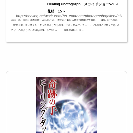
Healing Photograph スライドショー5-5 ＜
花精 15＞
http://healing-network.com/hn_contents/photograph/gallery/slidesh
花精 15 撮影：高木美佳 2011.01〜04 作品01〜15は広島市植物園にて撮影。 01はバナナの花。
07の上部、青いステンドグラスのようなものは、ビオラの花だ。チューリップの後ろに植えてあった
のが、このように不思議な模様として写った。 最後の2舞は、自...