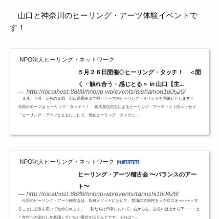
山口と神奈川のヒーリング・アーツ体験イベントで
す！
NPO法人ヒーリング・ネットワーク
５月２６日開催◇ヒーリング・タッチ！ ＜開
く・触れ合う・感じとる＞ in 山口【主...
http://localhost:8888/hnorjp-wp/events/bishamon180526/
３月、４月、５月の３回、山口県周南市で同一テーマのヒーリング・イベントを開催いたします！
今回のテーマは ヒーリング・タッチ！！ 高木美佳先生によるヒーリング・アーティスト的エッセイ
『ヒーリング・アーツとともに』にて、現在ヒーリング・タッチに...
NPO法人ヒーリング・ネットワーク
27 shares
ヒーリング・アーツ稽古会 〜バランスのアー
ト〜
http://localhost:8888/hnorjp-wp/events/tanoshi180428/
今回のヒーリング・アーツ稽古会は、各種メソッドにおいて、意識の方向性を＜クロスオーバー＞す
ることに主眼を置いて進められます。 私たちは日常において、右から左、あるいは上から下・・・と
一方向への流れしか意識していない場合がほとんどです。それは一...