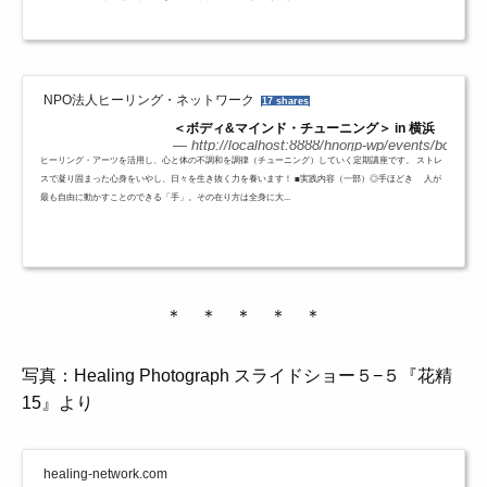
NPO法人ヒーリング・ネットワーク
17 shares
＜ボディ&マインド・チューニング＞ in 横浜
http://localhost:8888/hnorjp-wp/events/bodymi
ヒーリング・アーツを活用し、心と体の不調和を調律（チューニング）していく定期講座です。 ストレ
スで凝り固まった心身をいやし、日々を生き抜く力を養います！ ■実践内容（一部）◎手ほどき 人が
最も自由に動かすことのできる「手」。その在り方は全身に大...
＊ ＊ ＊ ＊ ＊
写真：Healing Photograph スライドショー５−５『花精
15』より
healing-network.com