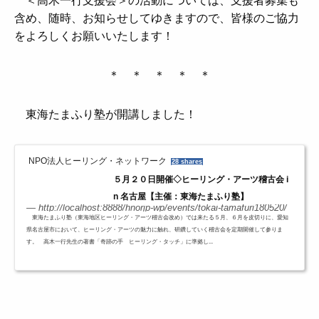
＜高木一行支援会＞の活動については、支援者募集も
含め、随時、お知らせしてゆきますので、皆様のご協力
をよろしくお願いいたします！
＊ ＊ ＊ ＊ ＊
東海たまふり塾が開講しました！
NPO法人ヒーリング・ネットワーク
28 shares
５月２０日開催◇ヒーリング・アーツ稽古会 i
n 名古屋【主催：東海たまふり塾】
http://localhost:8888/hnorjp-wp/events/tokai-tamafuri180520/
東海たまふり塾（東海地区ヒーリング・アーツ稽古会改め）では来たる５月、６月を皮切りに、愛知
県名古屋市において、ヒーリング・アーツの魅力に触れ、研鑽していく稽古会を定期開催して参りま
す。 高木一行先生の著書「奇跡の手 ヒーリング・タッチ」に準拠し...