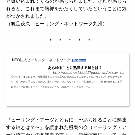
と吸い込まれてくるのが感じられました。それが感じら
れると、これまで胸郭をかたくしていたということに気
がつかされました。
（帆足茂久 ヒーリング・ネットワーク九州）
＊ ＊ ＊ ＊ ＊
NPO法人ヒーリング・ネットワーク
10 shares
あらゆることに熟達する鍵とは？
http://localhost:8888/hnorjp-wp/essay_ha/heal
◎レット・オフにより、熟達感覚そのものを直ちに引き起こすことができる。何でもいいからやりなが
ら、少しだけ下手になりなさい。重さ、鈍さ、ぎこちなさを・・・意識的に・・・掛け合わせる。上手
になることは難しくても、下手になることなら簡単だろう。そして、そ...
『ヒーリング・アーツとともに 〜あらゆることに熟達
する鍵とは？〜』を読まれた
極樂の会（ヒーリング・ア
ーツ稽古会）の参加者の方より、楽器演奏において、わ