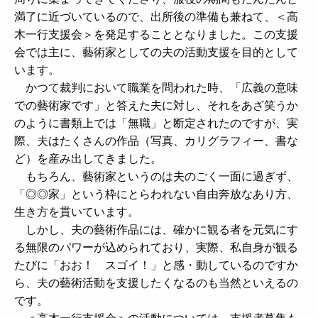
満了に近づいているので、出所後の準備も兼ねて、＜高
木一行支援会＞を発足することとなりました。この支援
会では主に、藝術家としての夫の活動支援を目的として
います。
かつて裁判において職業を問われた時、「広義の意味
での藝術家です」と答えた夫に対し、それをあざ笑うか
のように書類上では「無職」と断定されたのですが、実
際、夫はたくさんの作品（写真、カリグラフィー、書な
ど）を産み出してきました。
もちろん、藝術家というのは夫のごく一面に過ぎず、
「◎◎家」という枠にとらわれない自由奔放なあり方、
生き方を貫いています。
しかし、夫の藝術作品には、確かに観る者を元気にす
る無限のパワーが込められており、実際、私自身が観る
たびに「おお！ スゴイ！」と感・動しているのですか
ら、夫の藝術活動を支援したくなるのも当然といえるの
です。